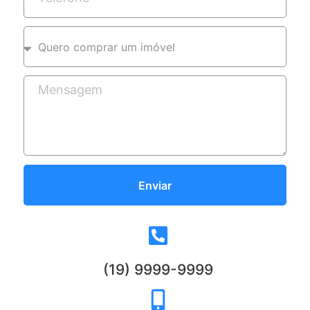
Enviar
(19) 9999-9999