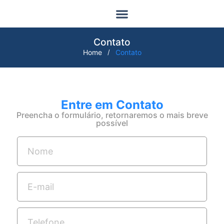
Encontre seu Imóvel
Sobre Nós
Meus Favoritos
Contato
Home
/
Contato
Entre em Contato
Preencha o formulário, retornaremos o mais breve
possível